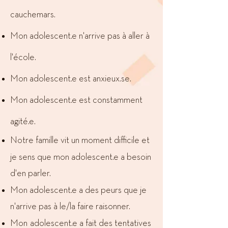
cauchemars.
Mon
adolescent.e
n'arrive pas à aller à
l'école.
Mon
adolescent.e
est anxieux.se.
Mon
adolescent.e
est constamment
agité.​e.
Notre famille vit un moment difficile et
je sens que mon
adolescent.e
a besoin
d'en parler.
Mon
adolescent.e
a des peurs que je
n'arrive pas à le/la faire raisonner.
Mon
adolescent.e a fait des tentatives