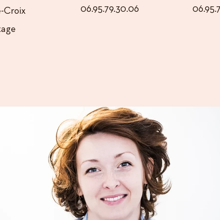
06.95.79.30.06
06.95.
-Croix
étage