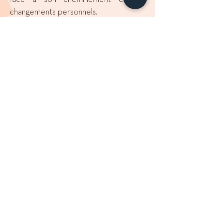
changements personnels.
Le nombre moyen est de 15 séances à
étaler entre 6 mois et 18 mois.
Comment s'organisent les séances
avec les autres thérapeutes ?
Les séances avec les autres
thérapeutes se réalisent à la suite
d'une réorientation de ma part, ceci en
fonction des avancées psychologiques
réalisées pendant les séances. Dans
certains cas, plusieurs thérapeutes
seront conseillés. Plusieurs séances
seront peut-être également